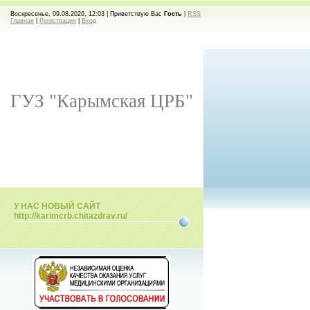
Воскресенье, 09.08.2026, 12:03 |
Приветствую Вас
Гость
|
RSS
Главная
|
Регистрация
|
Вход
ГУЗ "Карымская ЦРБ"
У НАС НОВЫЙ САЙТ
http://karimcrb.chitazdrav.ru/